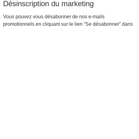
Désinscription du marketing
Vous pouvez vous désabonner de nos e-mails
promotionnels en cliquant sur le lien “Se désabonner” dans
nos e-mails ou en mettant à jour vos préférences.
🔗 LIENS VERS DES SITES
TIERS
Notre site peut contenir des liens vers des sites web tiers
(par exemple, réseaux sociaux, partenaires). Mo Fashion
n’est pas responsable de leurs pratiques en matière de
confidentialité. Nous vous encourageons à consulter leurs
politiques.
🚫 ENFANTS
Nos services ne sont pas destinés aux enfants de moins de